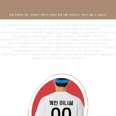
#반티 #체육대회반티 #반티사이트 #학교반티 #특이한반티 #헬로반티 #반티추천 #코스프레의상
#포카리반티 #새마을반티 #해병대반티 #특전사반티 #라이프가드반티
#로카반티 #후드티반티 #맨투맨반티 #플라밍고반티 #파인애플반티 #알로하반티 #반티셔츠 #초
등학교학생반티 #중학교학생반티 #고등학교학생반티 #체육복반티 #한복반티
#예쁜반티 #하와이안셔츠 #유카타반티 #야구복반티 #농구복반티 #배구복반티 #하키복반티 #도
복반티 #마린룩반티 #진격의거인반티 #귀멸의칼날반티 #의사가운반티 #환자복반티
#죄수복반티 #교련복반티 #개구리군복반티 #잠옷반티 #해리포터반티 #마리오반티 #드레곤볼반
티 #슬램덩크반티 #하이큐반티 #손오공반티 #야쿠자반티 #해양구조대반티
#하와이안반티 #119반티 #치파오반티 #수술복반티 #메이드복반티 #짱구잠옷반티 #꿀벌반티 #
동물잠옷반티 #조사병단반티 #태권도복반티