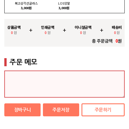
복고삼각선글라스
LOS양말
3,000원
3,000원
상품금액
인쇄금액
이니셜금액
배송비
+
+
+
0
원
0
원
0
원
0
원
총 주문금액
0
원
주문 메모
장바구니
주문저장
주문하기