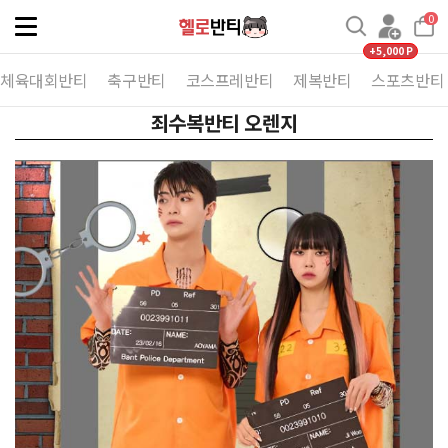
0
Toggle
navigation
+5,000 P
체육대회반티
축구반티
코스프레반티
제복반티
스포츠반티
죄수복반티 오렌지