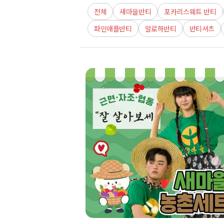
전체
새마을반티
포카리스웨트 반티
파인애플반티
알로하반티
반티셔츠