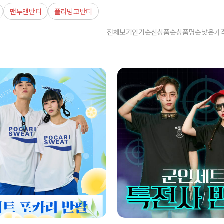
맨투맨반티
플라밍고반티
전체보기
인기순
신상품순
상품명순
낮은가