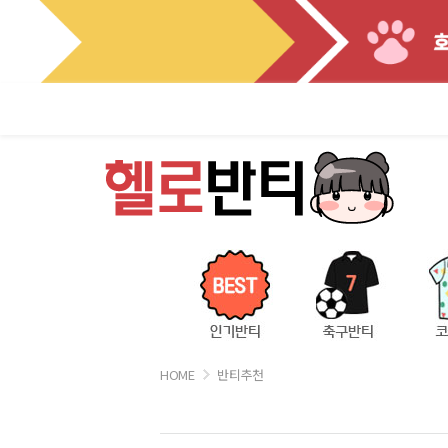
HOME
반티추천