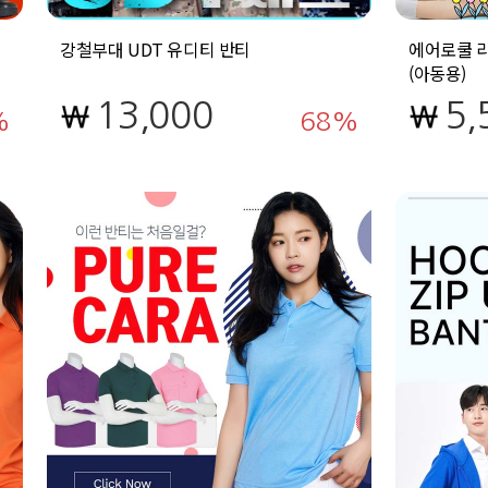
강철부대 UDT 유디티 반티
에어로쿨 라
(아동용)
13,000
5,
68