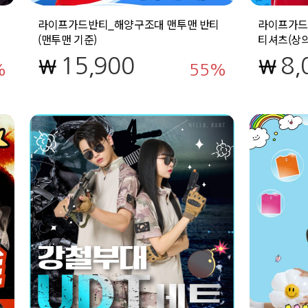
라이프가드반티_해양구조대 맨투맨 반티
라이프가드
(맨투맨 기준)
티셔츠(상
15,900
8,
55