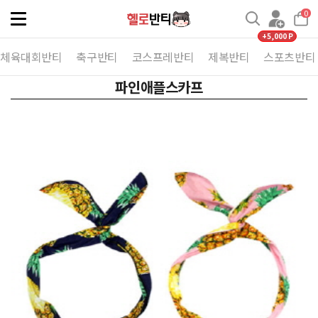
0
Toggle
navigation
+5,000 P
체육대회반티
축구반티
코스프레반티
제복반티
스포츠반티
파인애플스카프