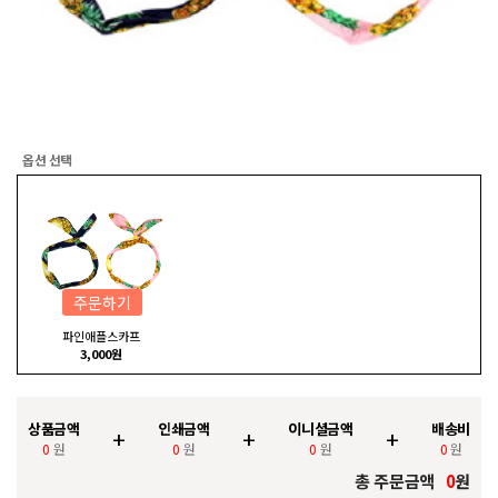
옵션 선택
주문하기
파인애플스카프
3,000원
상품금액
인쇄금액
이니셜금액
배송비
+
+
+
0
원
0
원
0
원
0
원
총 주문금액
0
원