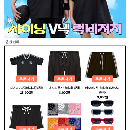
옵션 선택
주문하기
주문하기
주문하기
샤이닝V넥럭비져지(블랙)
메모리무지반바지(블랙)
메모리2선반바지(3부/5부-
13,000원
8,000원
블랙)
9,000원
주문하기
주문하기
주문하기