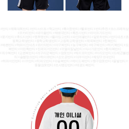
#반티 #체육대회반티 #반티사이트 #학교반티 #특이한반티 #헬로반티 #반티추천 #코스프레의상
#포카리반티 #새마을반티 #해병대반티 #특전사반티 #라이프가드반티
#로카반티 #후드티반티 #맨투맨반티 #플라밍고반티 #파인애플반티 #알로하반티 #반티셔츠 #초
등학교학생반티 #중학교학생반티 #고등학교학생반티 #체육복반티 #한복반티
#예쁜반티 #하와이안셔츠 #유카타반티 #야구복반티 #농구복반티 #배구복반티 #하키복반티 #도
복반티 #마린룩반티 #진격의거인반티 #귀멸의칼날반티 #의사가운반티 #환자복반티
#죄수복반티 #교련복반티 #개구리군복반티 #잠옷반티 #해리포터반티 #마리오반티 #드레곤볼반
티 #슬램덩크반티 #하이큐반티 #손오공반티 #야쿠자반티 #해양구조대반티
#하와이안반티 #119반티 #치파오반티 #수술복반티 #메이드복반티 #짱구잠옷반티 #꿀벌반티 #
동물잠옷반티 #조사병단반티 #태권도복반티