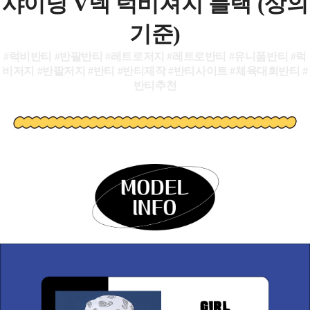
샤이닝 V넥 럭비져지 블랙 (상의
기준)
#럭비반티 #반팔반티 #레트로저지 #레트로반티 #유니폼반티 #럭
비저지 #반팔저지 #반티 #반티제작 #반티사이트 #체육대회반티 #
반티추천