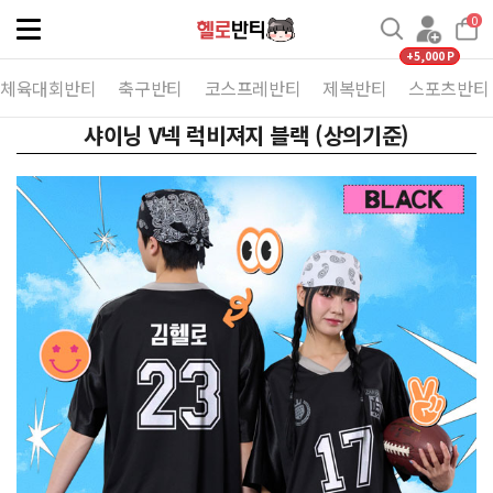
0
Toggle
navigation
+5,000 P
체육대회반티
축구반티
코스프레반티
제복반티
스포츠반티
샤이닝 V넥 럭비져지 블랙 (상의기준)