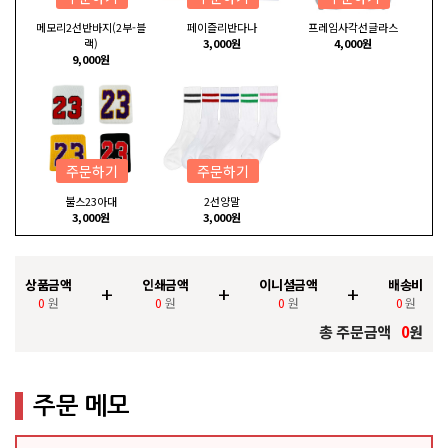
메모리2선반바지(2부-블
페이즐리반다나
프레임사각선글라스
랙)
3,000원
4,000원
9,000원
주문하기
주문하기
불스23아대
2선양말
3,000원
3,000원
상품금액
인쇄금액
이니셜금액
배송비
+
+
+
0
원
0
원
0
원
0
원
총 주문금액
0
원
주문 메모