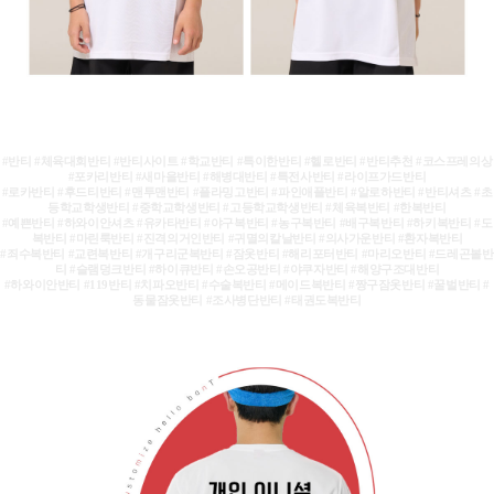
#반티 #체육대회반티 #반티사이트 #학교반티 #특이한반티 #헬로반티 #반티추천 #코스프레의상
#포카리반티 #새마을반티 #해병대반티 #특전사반티 #라이프가드반티
#로카반티 #후드티반티 #맨투맨반티 #플라밍고반티 #파인애플반티 #알로하반티 #반티셔츠 #초
등학교학생반티 #중학교학생반티 #고등학교학생반티 #체육복반티 #한복반티
#예쁜반티 #하와이안셔츠 #유카타반티 #야구복반티 #농구복반티 #배구복반티 #하키복반티 #도
복반티 #마린룩반티 #진격의거인반티 #귀멸의칼날반티 #의사가운반티 #환자복반티
#죄수복반티 #교련복반티 #개구리군복반티 #잠옷반티 #해리포터반티 #마리오반티 #드레곤볼반
티 #슬램덩크반티 #하이큐반티 #손오공반티 #야쿠자반티 #해양구조대반티
#하와이안반티 #119반티 #치파오반티 #수술복반티 #메이드복반티 #짱구잠옷반티 #꿀벌반티 #
동물잠옷반티 #조사병단반티 #태권도복반티