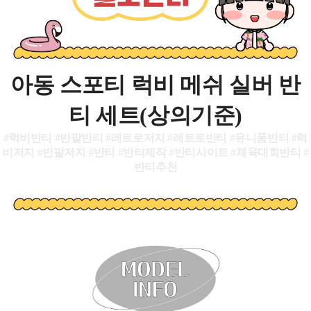
아동 스포티 럭비 메쉬 실버 반
티 세트(상의기준)
#럭비반티 #반팔반티 #레트로저지 #레트로반티 #유니폼반티 #럭
비저지 #반팔저지 #반티 #반티제작 #반티사이트 #체육대회반티 #
반티추천