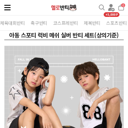
0
Toggle
navigation
+5,000 P
체육대회반티
축구반티
코스프레반티
제복반티
스포츠반티
아동 스포티 럭비 메쉬 실버 반티 세트(상의기준)