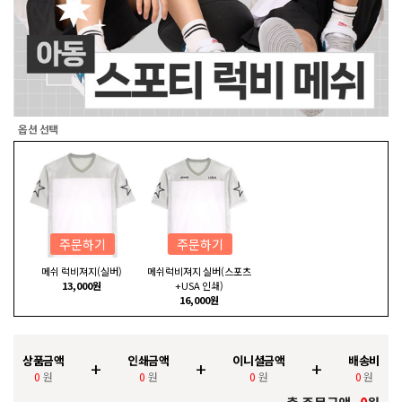
옵션 선택
주문하기
주문하기
메쉬 럭비져지(실버)
메쉬럭비져지 실버(스포츠
13,000원
+USA 인쇄)
16,000원
상품금액
인쇄금액
이니셜금액
배송비
+
+
+
0
원
0
원
0
원
0
원